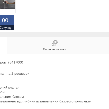
0
0
Секунд
Характеристики
хром 75417000
пан на 2 ресивери
ючий клапан
зоні
нальним блоком
, незалежно від глибини встановлення базового комплекту