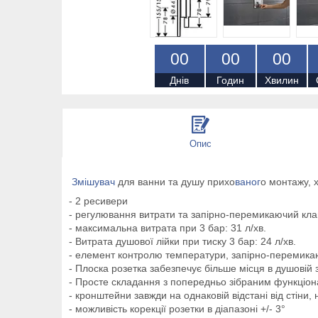
0
0
0
0
0
0
Днів
Годин
Хвилин
Опис
Змішувач
для ванни та душу прихо
ваног
о монтажу, 
- 2 ресивери
- регулювання витрати та запірно-перемикаючий кла
- максимальна витрата при 3 бар: 31 л/хв.
- Витрата душової лійки при тиску 3 бар: 24 л/хв.
- елемент контролю температури, запірно-перемика
- Плоска розетка забезпечує більше місця в душовій 
- Просте складання з попередньо зібраним функціо
- кронштейни завжди на однаковій відстані від стіни
- можливість корекції розетки в діапазоні +/- 3°