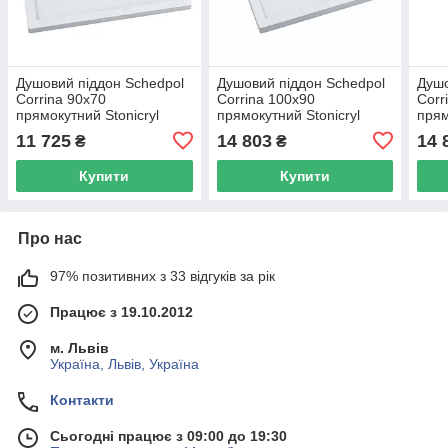
Душовий піддон Schedpol
Душовий піддон Schedpol
Душо
Corrina 90x70
Corrina 100x90
Corr
прямокутний Stonicryl
прямокутний Stonicryl
прям
білий 3.0254
білий 3.068
біли
11 725
14 803
14 
₴
₴
Купити
Купити
Про нас
97% позитивних з 33 відгуків за рік
Працює з 19.10.2012
м. Львів
Україна, Львів, Україна
Контакти
Сьогодні працює з 09:00 до 19:30