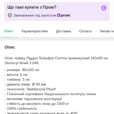
Що таке купити з Пром?
Замовлення під захистом
Опис
Характеристики
Доставка
Оплата
Умови п
Опис
Опис товару Піддон Schedpol Corrina прямокутний 160х90 см
Stonicryl білий 3.048
- розміри: 90х160 см
- висота: 5 см
- глибина: 3 см
- діаметр зливу: Ø 90 мм
- технологія: Stabilsound Plus®
- Гігієнічний сертифікат Національного інституту гігієни
- металеве підсилення конструкції
- стійкість до високого тиску до 1500 кг
- 100% стабільність
- звукоізоляція шуму падаючої води до 40%