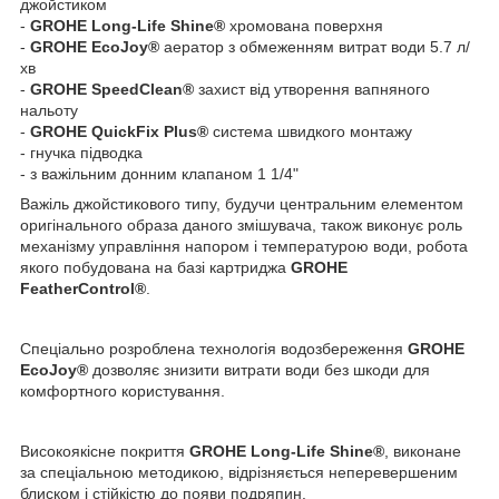
джойстиком
-
GROHE Long-Life Shine®
хромована поверхня
-
GROHE EcoJoy®
аератор з обмеженням витрат води 5.7 л/
хв
-
GROHE SpeedClean®
захист від утворення вапняного
нальоту
-
GROHE QuickFix Plus®
система швидкого монтажу
- гнучка підводка
- з важільним донним клапаном 1 1/4"
Важіль джойстикового типу, будучи центральним елементом
оригінального образа даного змішувача, також виконує роль
механізму управління напором і температурою води, робота
якого побудована на базі картриджа
GROHE
FeatherControl®
.
Спеціально розроблена технологія водозбереження
GROHE
EcoJoy®
дозволяє знизити витрати води без шкоди для
комфортного користування.
Високоякісне покриття
GROHE Long-Life Shine®
, виконане
за спеціальною методикою, відрізняється неперевершеним
блиском і стійкістю до появи подряпин.