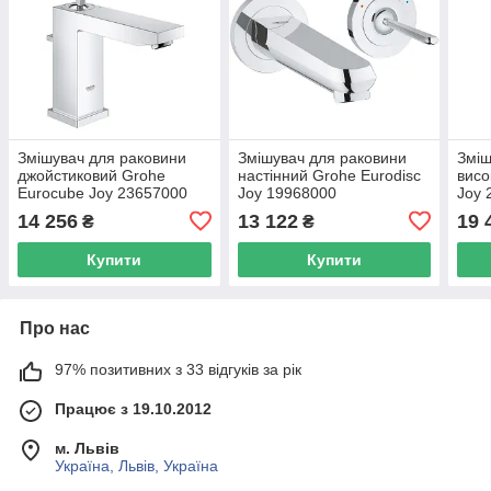
Змішувач для раковини
Змішувач для раковини
Зміш
джойстиковий Grohe
настінний Grohe Eurodisc
висо
Eurocube Joy 23657000
Joy 19968000
Joy 
14 256
13 122
19 
₴
₴
Купити
Купити
Про нас
97% позитивних з 33 відгуків за рік
Працює з 19.10.2012
м. Львів
Україна, Львів, Україна