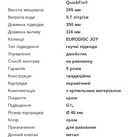
QuickFix®
Висота змішувача
205 мм
Витрата води
5,7 літр/хв
Довжина підводки
350 мм
Довжина виливу
116 мм
Колекції
EURODISC JOY
Тип підведення
гнучкі підводи
Управління
джойстик
Спосіб монтажу
на раковину
Гарантія
5 років
Конструкція
традиційна
Картридж
керамічний
Комплектація
з кріпильним матеріалом
Покриття
хром
Підведення
G⅜
Розмір картриджа
Ø 40 мм
Колір
хром
Призначення
для раковини
Донний клапан
метал