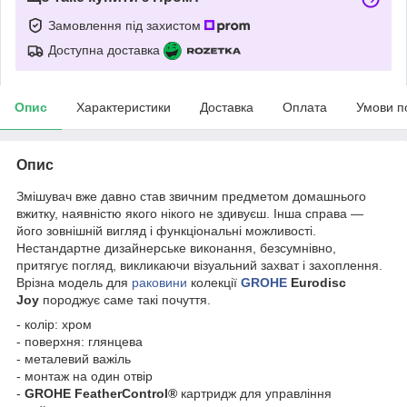
Замовлення під захистом
Доступна доставка
Опис
Характеристики
Доставка
Оплата
Умови п
Опис
Змішувач вже давно став звичним предметом домашнього
вжитку, наявністю якого нікого не здивуєш. Інша справа —
його зовнішній вигляд і функціональні можливості.
Нестандартне дизайнерське виконання, безсумнівно,
притягує погляд, викликаючи візуальний захват і захоплення.
Врізна модель для
раковини
колекції
GROHE
Eurodisc
Joy
породжує саме такі почуття.
- колір: хром
- поверхня: глянцева
- металевий важіль
- монтаж на один отвір
-
GROHE FeatherControl®
картридж для управління