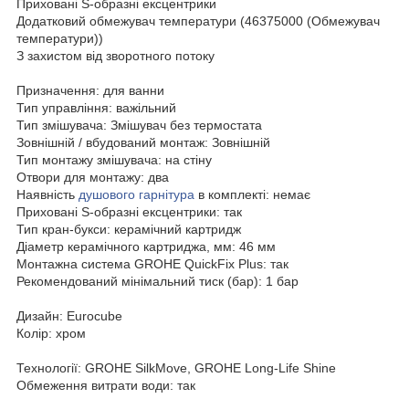
Приховані S-образні ексцентрики
Додатковий обмежувач температури (46375000 (Обмежувач
температури))
З захистом від зворотного потоку
Призначення: для ванни
Тип управління: важільний
Тип змішувача: Змішувач без термостата
Зовнішній / вбудований монтаж: Зовнішній
Тип монтажу змішувача: на стіну
Отвори для монтажу: два
Наявність
душового гарнітура
в комплекті: немає
Приховані S-образні ексцентрики: так
Тип кран-букси: керамічний картридж
Діаметр керамічного картриджа, мм: 46 мм
Монтажна система GROHE QuickFix Plus: так
Рекомендований мінімальний тиск (бар): 1 бар
Дизайн: Eurocube
Колір: хром
Технології: GROHE SilkMove, GROHE Long-Life Shine
Обмеження витрати води: так