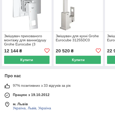
Змішувач прихованого
Змішувач для кухні Grohe
Зміш
монтажу для ванни/душу
Eurocube 31255DC0
Euro
Grohe Eurocube (3
виходи)
12 144
20 520
22 
₴
₴
Купити
Купити
Про нас
97% позитивних з 33 відгуків за рік
Працює з 19.10.2012
м. Львів
Україна, Львів, Україна