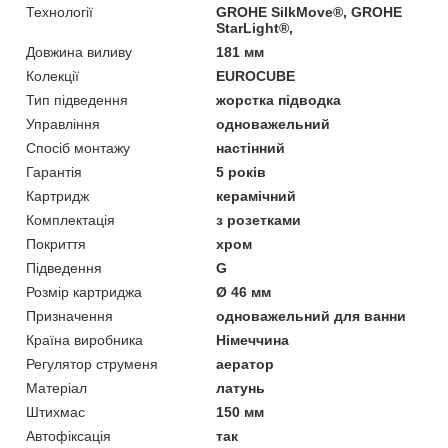
Технології
GROHE SilkMove®, GROHE
StarLight®,
Довжина виливу
181 мм
Колекції
EUROCUBE
Тип підведення
жорстка підводка
Управління
одноважельний
Спосіб монтажу
настінний
Гарантія
5 років
Картридж
керамічний
Комплектація
з розетками
Покриття
хром
Підведення
G
Розмір картриджа
Ø 46 мм
Призначення
одноважельний для ванни
Країна виробника
Німеччина
Регулятор струменя
аератор
Матеріал
латунь
Штихмас
150 мм
Автофіксація
так