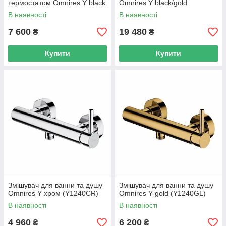
термостатом Omnires Y black
Omnires Y black/gold
(Y1236ROBL)
(SYSYW01BLGL)
В наявності
В наявності
7 600
19 480
₴
₴
Купити
Купити
Змішувач для ванни та душу
Змішувач для ванни та душу
Omnires Y хром (Y1240CR)
Omnires Y gold (Y1240GL)
В наявності
В наявності
4 960
6 200
₴
₴