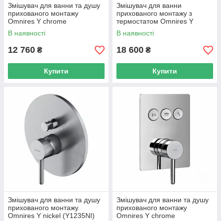
Змішувач для ванни та душу
Змішувач для ванни
прихованого монтажу
прихованого монтажу з
Omnires Y chrome
термостатом Omnires Y
(Y1237/KCR)
chrome (Y1236GCPROCR)
В наявності
В наявності
12 760
18 600
₴
₴
Купити
Купити
Змішувач для ванни та душу
Змішувач для ванни та душу
прихованого монтажу
прихованого монтажу
Omnires Y nickel (Y1235NI)
Omnires Y chrome