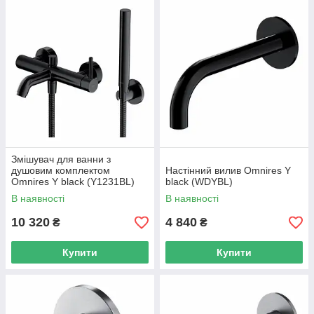
Змішувач для ванни з
душовим комплектом
Настінний вилив Omnires Y
Omnires Y black (Y1231BL)
black (WDYBL)
В наявності
В наявності
10 320
4 840
₴
₴
Купити
Купити