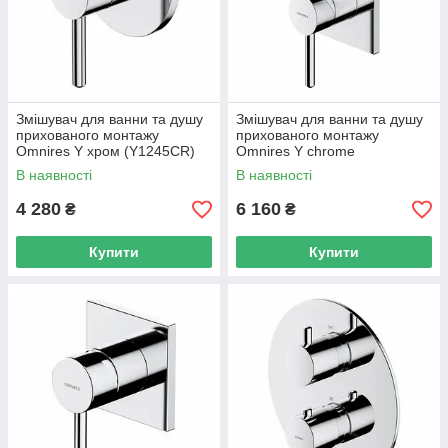
Змішувач для ванни та душу
Змішувач для ванни та душу
прихованого монтажу
прихованого монтажу
Omnires Y хром (Y1245CR)
Omnires Y chrome
(Y1235/KCR)
В наявності
В наявності
4 280
6 160
₴
₴
Купити
Купити