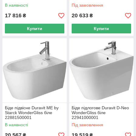
В наявності
Під замовлення
17 816
20 633
₴
₴
Купити
Купити
Біде підвісне Duravit ME by
Біде підлогове Duravit D-Neo
Starck WonderGliss біле
WonderGliss біле
22881500001
22941000001
В наявності
Під замовлення
20 567
19 519
₴
₴