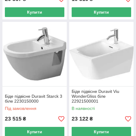
Купити
Купити
Біде підвісне Duravit Viu
Біде підвісне Duravit Starck 3
WonderGliss біле
біле 2230150000
22921500001
Під замовлення
В наявності
23 515
23 122
₴
₴
Купити
Купити