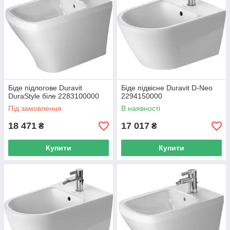
Біде підлогове Duravit
Біде підвісне Duravit D-Neo
DuraStyle біле 2283100000
2294150000
Під замовлення
В наявності
18 471
17 017
₴
₴
Купити
Купити