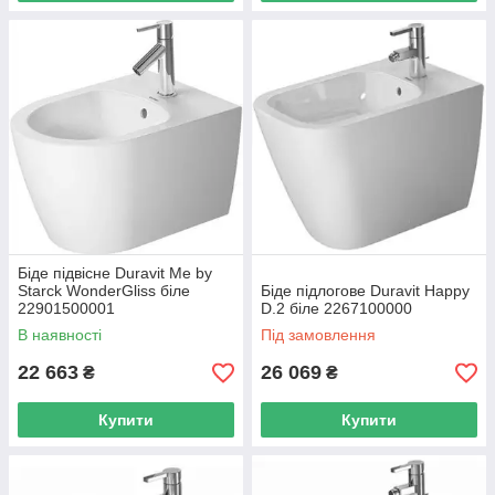
Біде підвісне Duravit Me by
Starck WonderGliss біле
Біде підлогове Duravit Happy
22901500001
D.2 біле 2267100000
В наявності
Під замовлення
22 663
26 069
₴
₴
Купити
Купити