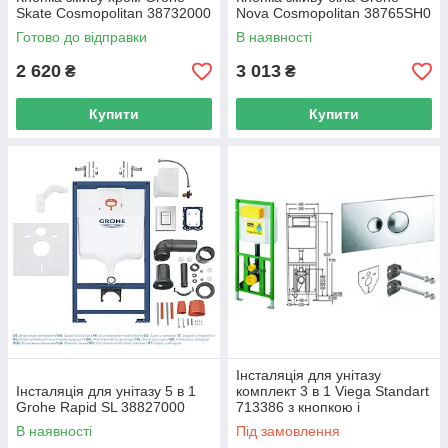
Skate Cosmopolitan 38732000
Nova Cosmopolitan 38765SH0
Готово до відправки
В наявності
2 620
3 013
₴
₴
Купити
Купити
Інсталяція для унітазу
Інсталяція для унітазу 5 в 1
комплект 3 в 1 Viega Standart
Grohe Rapid SL 38827000
713386 з кнопкою і
кріпленнями
В наявності
Під замовлення