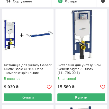
Сортування
0
Фільтри
Інсталяція для унітазу Geberit
Інсталяція для унітазу 8 см
Duofix Basic UP100 Delta
Geberit Sigma 8 Duofix
+комплект кріпильних
(111.796.00.1)
елементiв
В наявності
В наявності
9 039
15 589
₴
₴
Купити
Купити