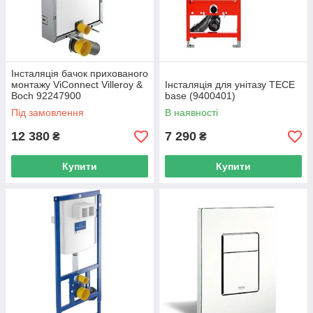
Інсталяція бачок прихованого
монтажу ViConnect Villeroy &
Інсталяція для унітазу TECE
Boch 92247900
base (9400401)
Під замовлення
В наявності
12 380
7 290
₴
₴
Купити
Купити