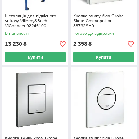
Інсталяція для підвісного
Кнопка змиву біла Grohe
унітазу Villeroy&Boch
Skate Cosmopolitan
ViConnect 92246100
38732SH0
В наявності
Готово до відправки
13 230
2 358
₴
₴
Купити
Купити
Кнопка змиву хром Grohe
Кнопка змиву біла Grohe