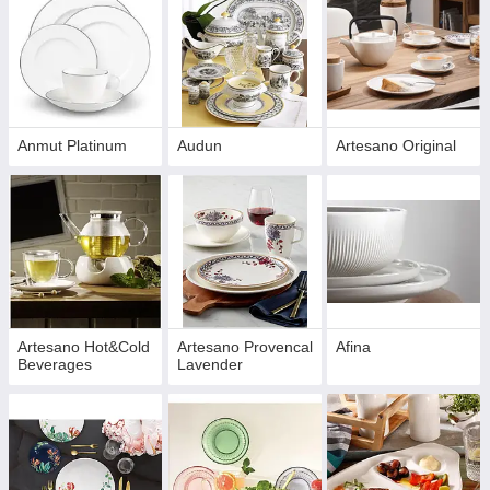
Anmut Platinum
Audun
Artesano Original
Artesano Hot&Cold
Artesano Provencal
Afina
Beverages
Lavender