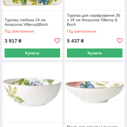
Тарілка для сервірування 35
Тарілка глибока 24 см
х 18 см Amazonia Villeroy &
Amazonia Villeroy&Boch
Boch
Під замовлення
Під замовлення
3 917
5 437
₴
₴
Купити
Купити
Піала для гарніру / десерту