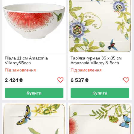
Піала 11 см Amazonia
Тарілка гурман 35 х 35 см
Villeroy&Boch
Amazonia Villeroy & Boch
Під замовлення
Під замовлення
2 424
6 537
₴
₴
Купити
Купити