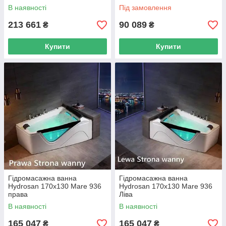
В наявності
Під замовлення
213 661
90 089
₴
₴
Купити
Купити
Гідромасажна ванна
Гідромасажна ванна
Hydrosan 170х130 Mare 936
Hydrosan 170х130 Mare 936
права
Ліва
В наявності
В наявності
165 047
165 047
₴
₴