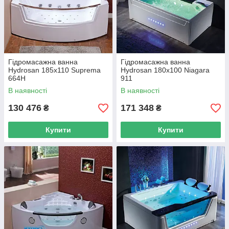
Гідромасажна ванна
Гідромасажна ванна
Hydrosan 185х110 Suprema
Hydrosan 180x100 Niagara
664H
911
В наявності
В наявності
130 476
171 348
₴
₴
Купити
Купити