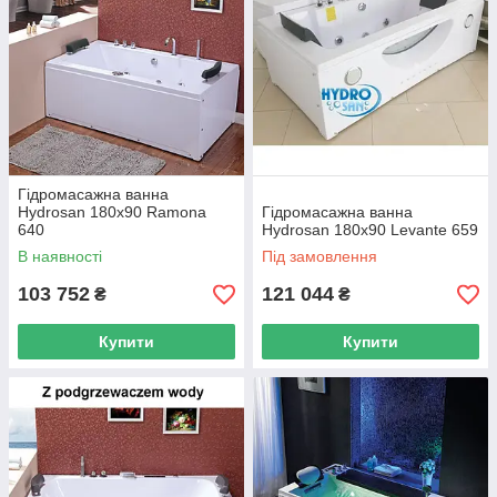
Гідромасажна ванна
Hydrosan 180x90 Ramona
Гідромасажна ванна
640
Hydrosan 180х90 Levante 659
В наявності
Під замовлення
103 752
121 044
₴
₴
Купити
Купити