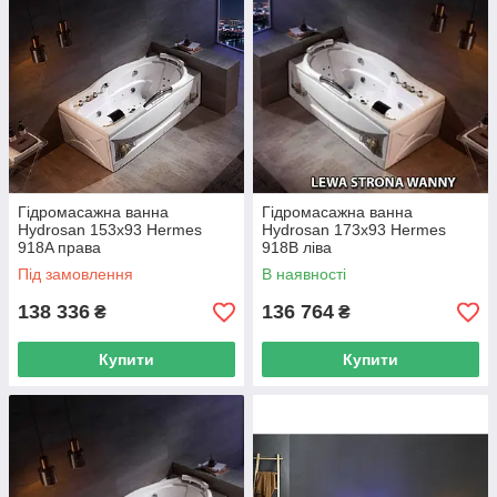
Гідромасажна ванна
Гідромасажна ванна
Hydrosan 153x93 Hermes
Hydrosan 173x93 Hermes
918A права
918B ліва
Під замовлення
В наявності
138 336
136 764
₴
₴
Купити
Купити