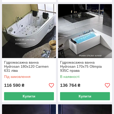
Гідромасажна ванна
Гідромасажна ванна
Hydrosan 180x120 Carmen
Hydrosan 170x75 Olimpia
631 ліва
935C права
Під замовлення
В наявності
116 590
136 764
₴
₴
Купити
Купити