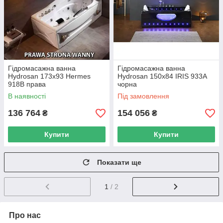
Гідромасажна ванна
Гідромасажна ванна
Hydrosan 173x93 Hermes
Hydrosan 150x84 IRIS 933A
918B права
чорна
В наявності
Під замовлення
136 764
154 056
₴
₴
Купити
Купити
Показати ще
1
/ 2
Про нас