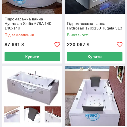
Гідромасажна ванна
Hydrosan Sicilia 678A 140
Гідромасажна ванна
140x140
Hydrosan 170х130 Tugela 913
Під замовлення
В наявності
87 691
220 067
₴
₴
Купити
Купити