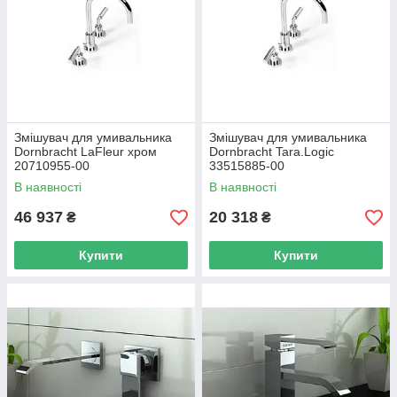
Змішувач для умивальника
Змішувач для умивальника
Dornbracht LaFleur хром
Dornbracht Tara.Logic
20710955-00
33515885-00
В наявності
В наявності
46 937
20 318
₴
₴
Купити
Купити