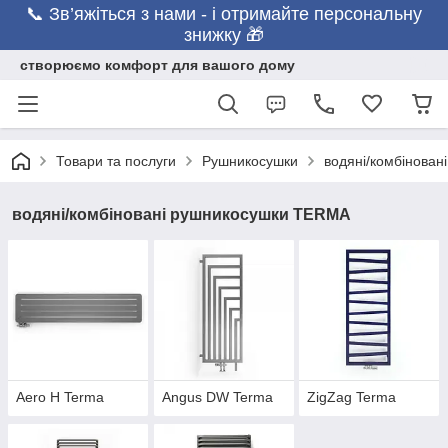
📞 Зв’яжіться з нами - і отримайте персональну
знижку 🎁
створюємо комфорт для вашого дому
Товари та послуги
Рушникосушки
водяні/комбінова
водяні/комбіновані рушникосушки TERMA
Aero H Terma
Angus DW Terma
ZigZag Terma