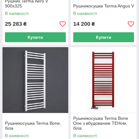
Рушник Terma Aero V
900х325
Рушникосушка Terma Angus V
В наявності
В наявності
25 283
14 200
₴
₴
Купити
Купити
Рушникосушка Terma Bone
Рушникосушка Terma Bone,
One з вбудованим ТЕНом,
біла
біла
В наявності
В наявності