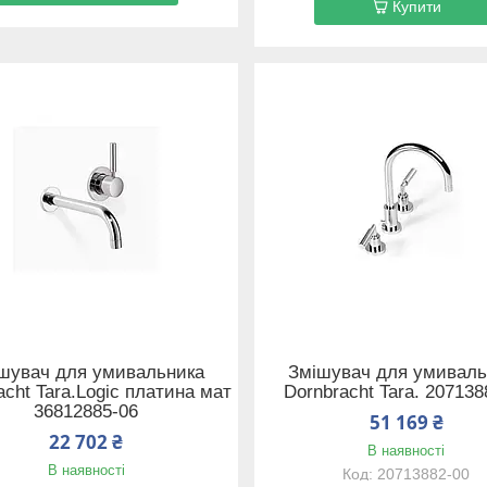
Купити
шувач для умивальника
Змішувач для умиваль
acht Tara.Logic платина мат
Dornbracht Tara. 207138
36812885-06
51 169 ₴
22 702 ₴
В наявності
В наявності
20713882-00