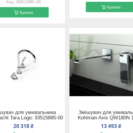
36812885-06
Купити
Купити
шувач для умивальника
Змішувач для умиваль
acht Tara.Logic 33515885-00
Kohlman Axis QW180N 
20 318 ₴
13 493 ₴