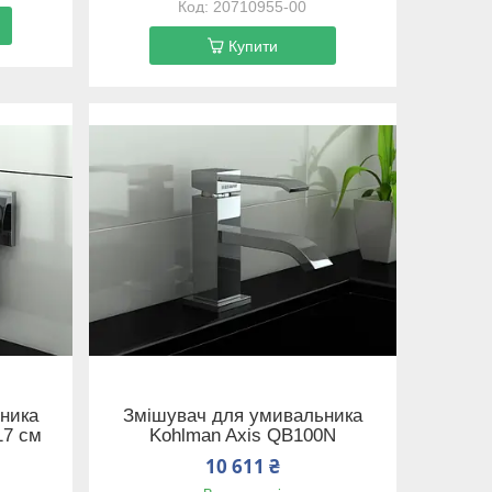
20710955-00
Купити
ника
Змішувач для умивальника
17 см
Kohlman Axis QB100N
10 611 ₴