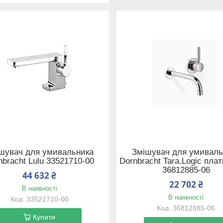
шувач для умивальника
Змішувач для умиваль
nbracht Lulu 33521710-00
Dornbracht Tara.Logic пла
36812885-06
44 632 ₴
22 702 ₴
В наявності
В наявності
33521710-00
36812885-06
Купити