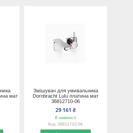
ника
Змішувач для умивальника
тина мат
Dornbracht Lulu платина мат
36812710-06
29 161 ₴
В наявності
36812710-06