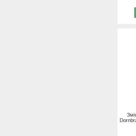
Змі
Dornbr