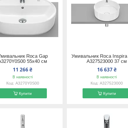
Умивальник Roca Gap
Умивальник Roca Inspira
A3270Y0S00 55х40 см
A327523000 37 см
11 266 ₴
16 637 ₴
В наявності
В наявності
A3270Y0S00
A327523000
Купити
Купити