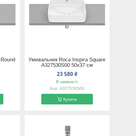
 Round
Умивальник Roca Inspira Square
A327530S00 50х37 см
23 580 ₴
В наявності
A327530S00
Купити