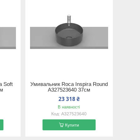
 Soft
Умивальник Roca Inspira Round
см
A327523640 37см
23 318 ₴
В наявності
A327523640
Купити