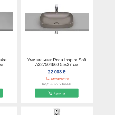
ake
Умивальник Roca Inspira Soft
см
A327504660 55х37 см
22 008 ₴
Під замовлення
A327504660
Купити