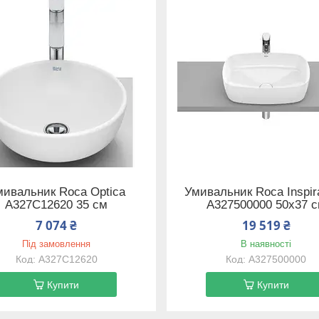
мивальник Roca Optica
Умивальник Roca Inspira
A327C12620 35 см
A327500000 50х37 
7 074 ₴
19 519 ₴
Під замовлення
В наявності
A327C12620
A327500000
Купити
Купити