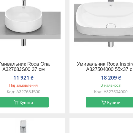
Умивальник Roca Ona
Умивальник Roca Inspira
A32768JS00 37 см
A327504000 55х37 
11 921 ₴
18 209 ₴
Під замовлення
В наявності
A32768JS00
A327504000
Купити
Купити