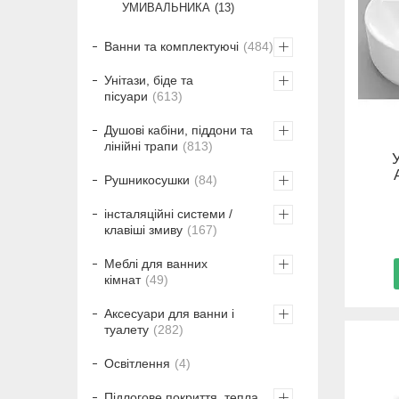
УМИВАЛЬНИКА
13
Ванни та комплектуючі
484
Унітази, біде та
пісуари
613
Душові кабіни, піддони та
лінійні трапи
813
Рушникосушки
84
інсталяційні системи /
клавіші змиву
167
Меблі для ванних
кімнат
49
Аксесуари для ванни і
туалету
282
Освітлення
4
Підлогове покриття, тепла