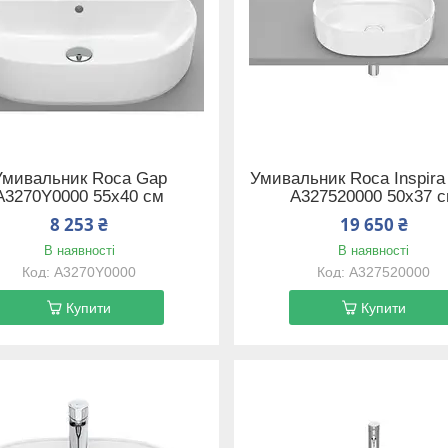
Умивальник Roca Gap
Умивальник Roca Inspira
A3270Y0000 55х40 см
A327520000 50х37 
8 253 ₴
19 650 ₴
В наявності
В наявності
A3270Y0000
A327520000
Купити
Купити