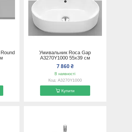
 Round
Умивальник Roca Gap
см
A3270Y1000 55х39 см
7 860 ₴
В наявності
A3270Y1000
Купити