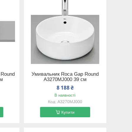
 Round
Умивальник Roca Gap Round
см
A3270MJ000 39 см
8 188 ₴
В наявності
A3270MJ000
Купити