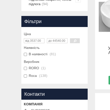
підлога
94
Фільтри
Ціна
Наявність
В наявності
81
Виробник
RORO
1
Roca
138
Контакти