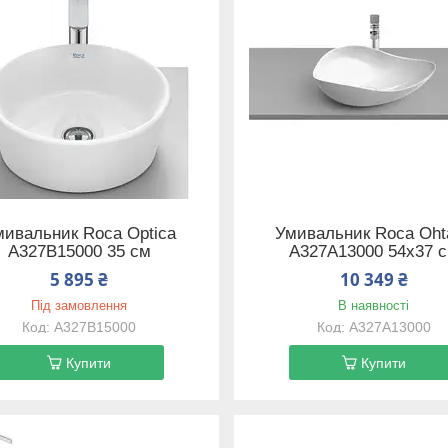
мивальник Roca Optica
Умивальник Roca Oht
A327B15000 35 см
A327A13000 54х37 
5 895 ₴
10 349 ₴
Під замовлення
В наявності
A327B15000
A327A13000
Купити
Купити