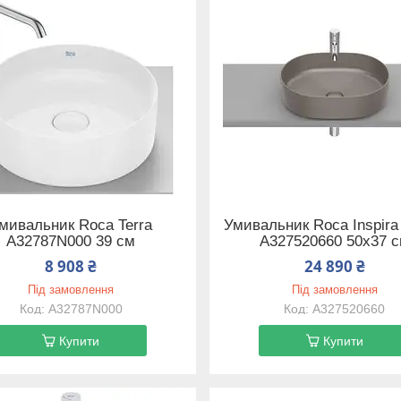
мивальник Roca Terra
Умивальник Roca Inspira
A32787N000 39 см
A327520660 50х37 
8 908 ₴
24 890 ₴
Під замовлення
Під замовлення
A32787N000
A327520660
Купити
Купити