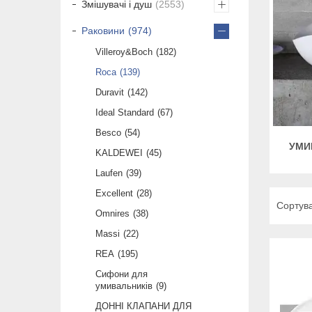
Змішувачі і душ
2553
Раковини
974
Villeroy&Boch
182
Roca
139
Duravit
142
Ideal Standard
67
Besco
54
УМИ
KALDEWEI
45
Laufen
39
Excellent
28
Omnires
38
Massi
22
REA
195
Сифони для
умивальників
9
ДОННІ КЛАПАНИ ДЛЯ