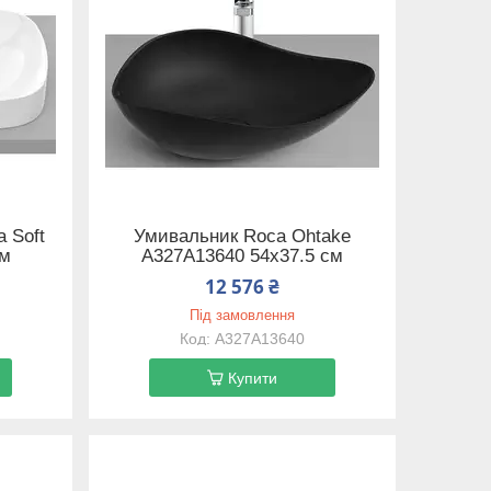
 Soft
Умивальник Roca Ohtake
см
A327A13640 54х37.5 см
12 576 ₴
Під замовлення
A327A13640
Купити