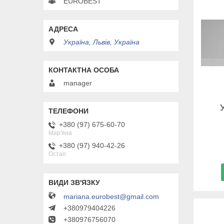
EUROBEST
Україна, Львів, Україна
manager
+380 (97) 675-60-70
Мар'яна
+380 (97) 940-42-26
Остап
mariana.eurobest@gmail.com
+380979404226
+380976756070