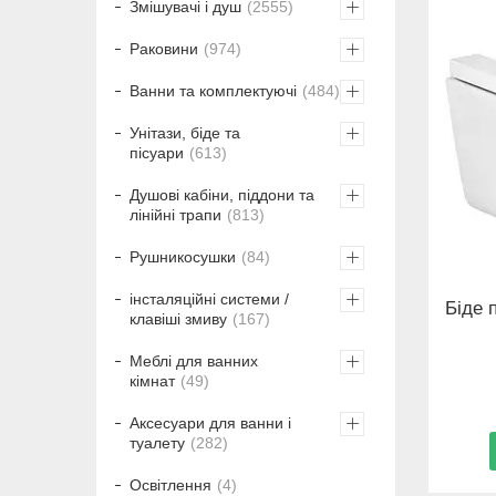
Змішувачі і душ
2555
Раковини
974
Ванни та комплектуючі
484
Унітази, біде та
пісуари
613
Душові кабіни, піддони та
лінійні трапи
813
Рушникосушки
84
інсталяційні системи /
Біде 
клавіші змиву
167
Меблі для ванних
кімнат
49
Аксесуари для ванни і
туалету
282
Освітлення
4