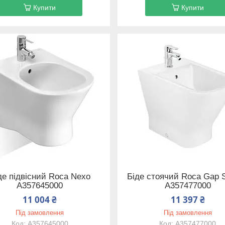
Купити
Купити
де підвісний Roca Nexo
Біде стоячий Roca Gap 
A357645000
A357477000
11 004 ₴
11 397 ₴
Під замовлення
Під замовлення
A357645000
A357477000