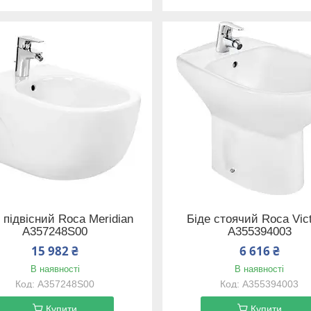
 підвісний Roca Meridian
Біде стоячий Roca Vict
A357248S00
A355394003
15 982 ₴
6 616 ₴
В наявності
В наявності
A357248S00
A355394003
Купити
Купити