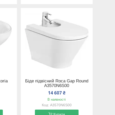
oria
Біде підвісний Roca Gap Round
A3570N6S00
14 607 ₴
В наявності
A3570N6S00
Купити