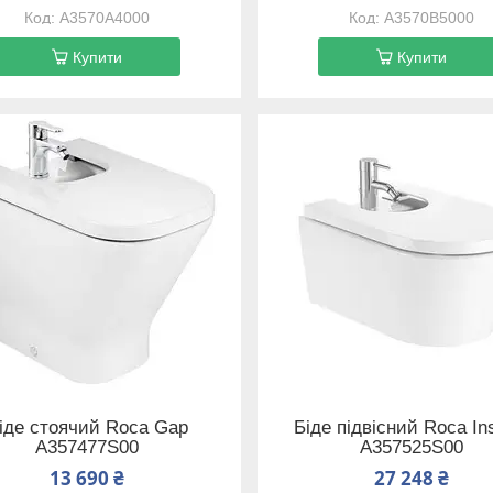
A3570A4000
A3570B5000
Купити
Купити
іде стоячий Roca Gap
Біде підвісний Roca In
A357477S00
A357525S00
13 690 ₴
27 248 ₴