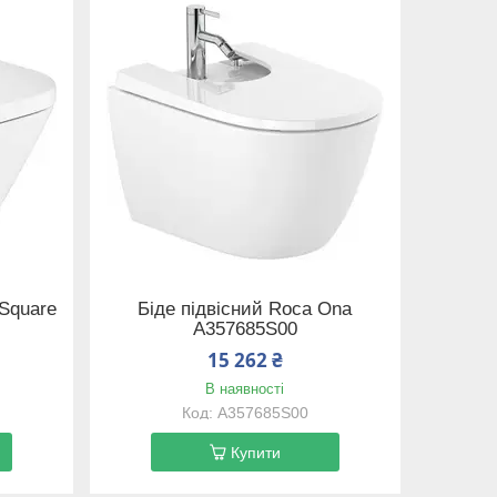
 Square
Біде підвісний Roca Ona
A357685S00
15 262 ₴
В наявності
A357685S00
Купити