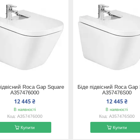
підвісний Roca Gap Square
Біде підвісний Roca Gap
A357476000
A357476S00
12 445 ₴
12 445 ₴
В наявності
В наявності
A357476000
A357476S00
Купити
Купити