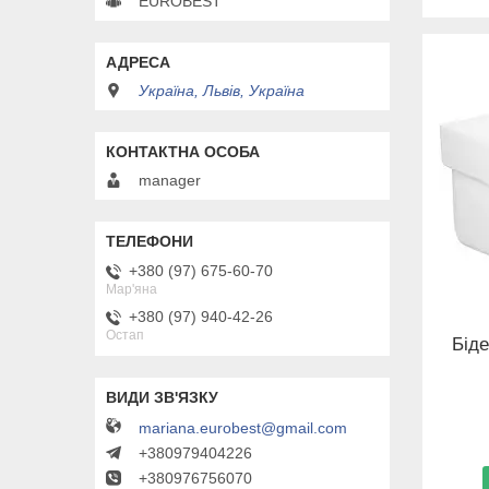
EUROBEST
Україна, Львів, Україна
manager
+380 (97) 675-60-70
Мар'яна
+380 (97) 940-42-26
Остап
Біде
mariana.eurobest@gmail.com
+380979404226
+380976756070