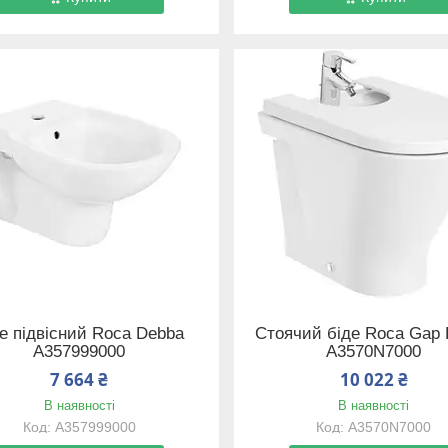
е підвісний Roca Debba
Стоячий біде Roca Gap
A357999000
A3570N7000
7 664 ₴
10 022 ₴
В наявності
В наявності
A357999000
A3570N7000