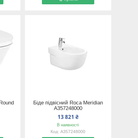
 Round
Біде підвісний Roca Meridian
A357248000
13 821 ₴
В наявності
A357248000