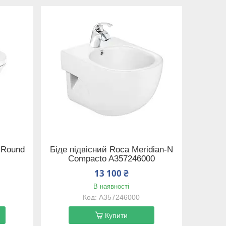
 Round
Біде підвісний Roca Meridian-N
Compacto A357246000
13 100 ₴
В наявності
A357246000
Купити