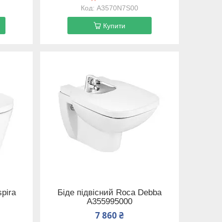
A3570N7S00
Купити
spira
Біде підвісний Roca Debba
A355995000
7 860 ₴