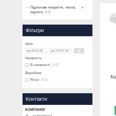
Підлогове покриття, тепла
підлога
94
Фільтри
Ціна
Наявність
В наявності
22
Виробник
Бі
Roca
53
Контакти