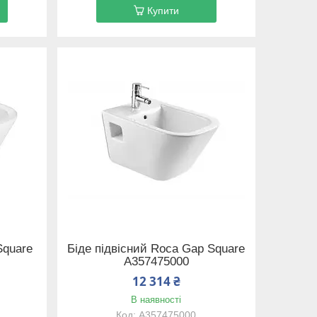
Купити
Square
Біде підвісний Roca Gap Square
A357475000
12 314 ₴
В наявності
A357475000