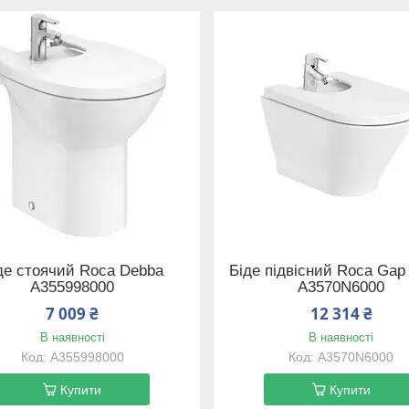
де стоячий Roca Debba
Біде підвісний Roca Gap
A355998000
A3570N6000
7 009 ₴
12 314 ₴
В наявності
В наявності
A355998000
A3570N6000
Купити
Купити