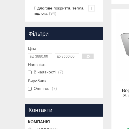
Підлогове покриття, тепла
підлога
94
Фільтри
Ціна
Наявність
В наявності
7
Виробник
Omnires
7
Вер
Sl
Контакти