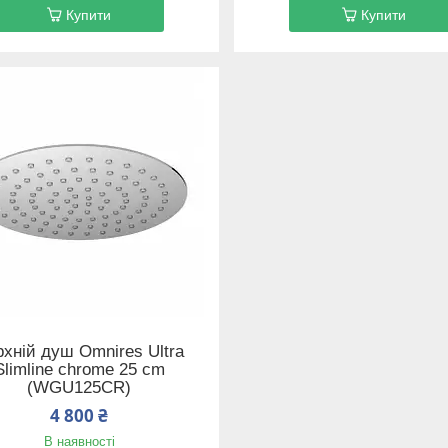
Купити
Купити
хній душ Omnires Ultra
Slimline chrome 25 cm
(WGU125CR)
4 800 ₴
В наявності