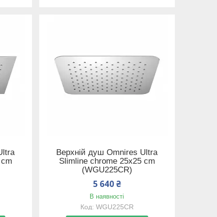
ltra
Верхній душ Omnires Ultra
5 cm
Slimline chrome 25x25 cm
(WGU225CR)
5 640 ₴
В наявності
WGU225CR