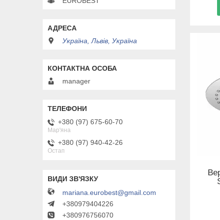
EUROBEST
Україна, Львів, Україна
manager
+380 (97) 675-60-70
Мар'яна
+380 (97) 940-42-26
Остап
Вер
mariana.eurobest@gmail.com
+380979404226
+380976756070