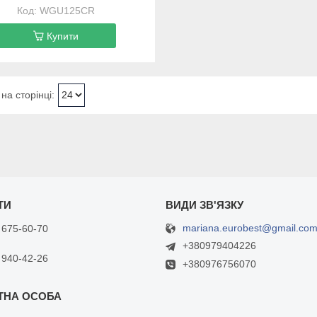
WGU125CR
Купити
mariana.eurobest@gmail.co
 675-60-70
+380979404226
 940-42-26
+380976756070