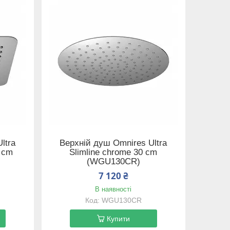
ltra
Верхній душ Omnires Ultra
0 cm
Slimline chrome 30 cm
(WGU130CR)
7 120 ₴
В наявності
WGU130CR
Купити