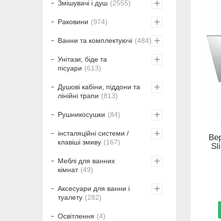
Змішувачі і душ
2555
Раковини
974
Ванни та комплектуючі
484
Унітази, біде та
пісуари
613
Душові кабіни, піддони та
лінійні трапи
813
Рушникосушки
84
інсталяційні системи /
Вер
клавіші змиву
167
Sl
Меблі для ванних
кімнат
49
Аксесуари для ванни і
туалету
282
Освітлення
4