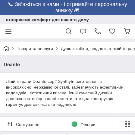
📞 Зв’яжіться з нами - і отримайте персональну
знижку 🎁
створюємо комфорт для вашого дому
Товари та послуги
Душові кабіни, піддони та лінійні тра
Deante
Лінійні трапи Deante серії Synthytn виготовлені з
високоякісної нержавіючої сталі, забезпечують ефективний
водовідвід і естетичний вигляд. Їхній сучасний дизайн
доповнює інтер’єр ванної кімнати, а міцна конструкція
гарантує довговічність та надійність.
Сортування
0
Фільтри