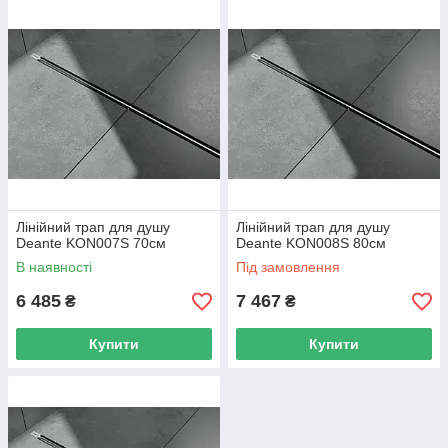
Лінійний трап для душу
Лінійний трап для душу
Deante KON007S 70см
Deante KON008S 80см
В наявності
Під замовлення
6 485
7 467
₴
₴
Купити
Купити