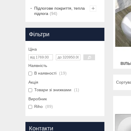
Підлогове покриття, тепла
підлога
94
Фільтри
Ціна
ВІЛЬ
Наявність
В наявності
19
Акція
Товари зі знижками
1
Виробник
Riho
89
Контакти