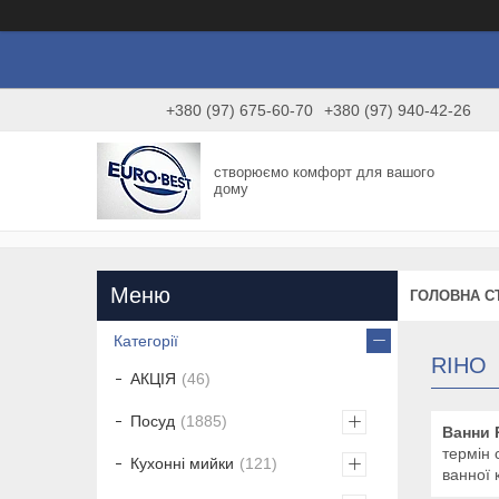
+380 (97) 675-60-70
+380 (97) 940-42-26
створюємо комфорт для вашого
дому
ГОЛОВНА С
Категорії
RIHO
АКЦІЯ
46
Посуд
1885
Ванни 
термін 
Кухонні мийки
121
ванної 