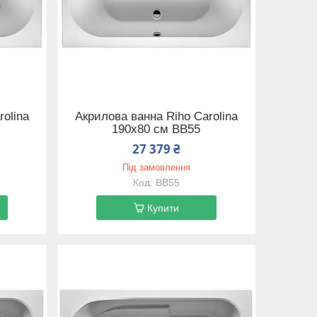
olina
Акрилова ванна Riho Carolina
190x80 см BB55
27 379 ₴
Під замовлення
BB55
Купити