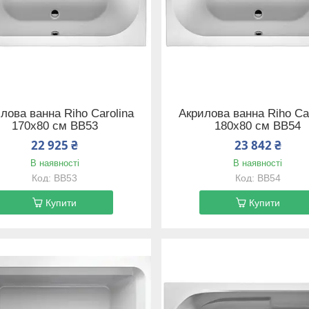
лова ванна Riho Carolina
Акрилова ванна Riho Car
170x80 см BB53
180x80 см BB54
22 925 ₴
23 842 ₴
В наявності
В наявності
BB53
BB54
Купити
Купити