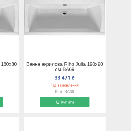
 180x80
Ванна акрилова Riho Julia 190x90
см BA69
33 471 ₴
Під замовлення
BA69
Купити