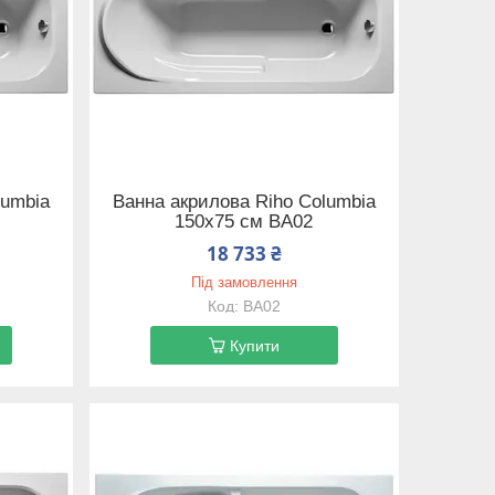
lumbia
Ванна акрилова Riho Columbia
150x75 см BA02
18 733 ₴
Під замовлення
BA02
Купити