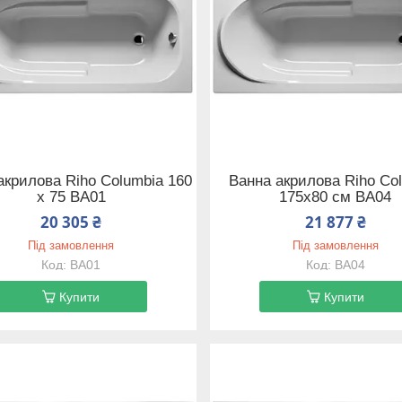
акрилова Riho Columbia 160
Ванна акрилова Riho Co
х 75 BA01
175х80 см BA04
20 305 ₴
21 877 ₴
Під замовлення
Під замовлення
BA01
BA04
Купити
Купити