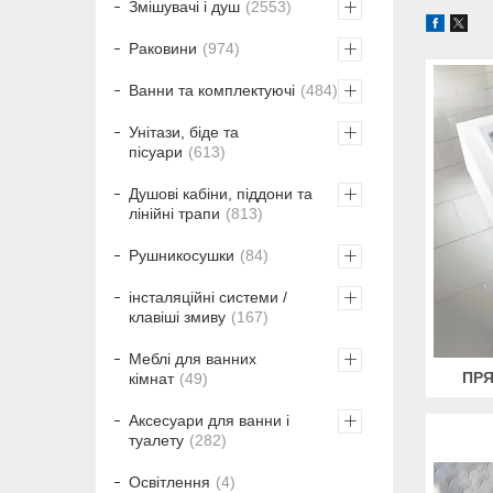
Змішувачі і душ
2553
Раковини
974
Ванни та комплектуючі
484
Унітази, біде та
пісуари
613
Душові кабіни, піддони та
лінійні трапи
813
Рушникосушки
84
інсталяційні системи /
клавіші змиву
167
Меблі для ванних
ПРЯ
кімнат
49
Аксесуари для ванни і
туалету
282
Освітлення
4