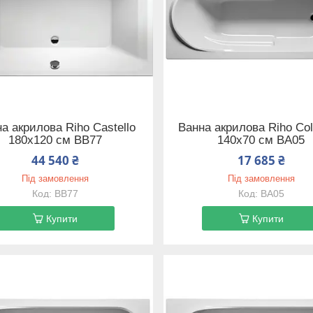
а акрилова Riho Castello
Ванна акрилова Riho Co
180x120 см BB77
140x70 см BA05
44 540 ₴
17 685 ₴
Під замовлення
Під замовлення
BB77
BA05
Купити
Купити