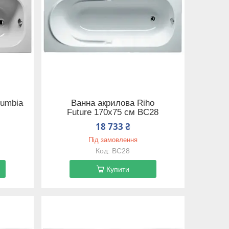
lumbia
Ванна акрилова Riho
Future 170x75 см BC28
18 733 ₴
Під замовлення
BC28
Купити