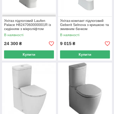
Унітаз підлоговий Laufen
Унітаз-компакт підлоговий
Palace H8247060000001R із
Geberit Selnova з кришкою та
сидінням з мікроліфтом
змивним бачком
(501.753.00.1)
В наявності
В наявності
24 300
9 015
₴
₴
Купити
Купити