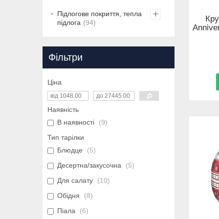
Підлогове покриття, тепла
Кру
підлога
94
Anniver
Фільтри
Ціна
Наявність
В наявності
9
Тип тарілки
Блюдце
5
Десертна/закусочна
5
Для салату
10
Обідня
8
Піала
6