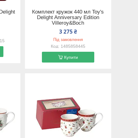
Delight
Комплект кружок 440 мл Toy's
Delight Anniversary Edition
Villeroy&Boch
3 275 ₴
Під замовлення
815
1485858445
Купити