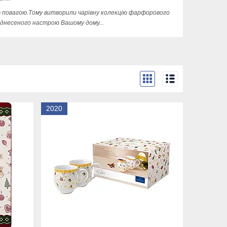
ежною повагою.Тому витворили чарівну колекцію фарфорового
 піднесеного настрою Вашому дому...
2020