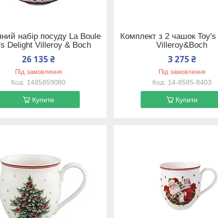
яний набір посуду La Boule
Комплект з 2 чашок Toy's 
's Delight Villeroy & Boch
Villeroy&Boch
26 135 ₴
3 275 ₴
Під замовлення
Під замовлення
1485859080
14-8585-8403
Купити
Купити