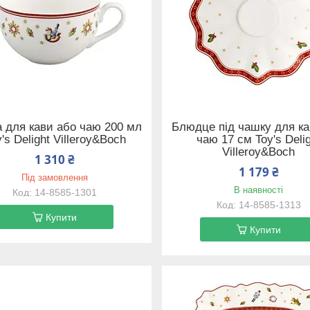
 для кави або чаю 200 мл
Блюдце під чашку для ка
's Delight Villeroy&Boch
чаю 17 см Toy's Deli
Villeroy&Boch
1 310 ₴
1 179 ₴
Під замовлення
В наявності
14-8585-1301
14-8585-1313
Купити
Купити