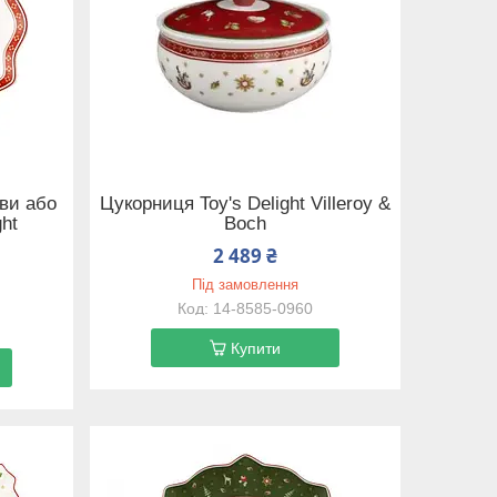
ви або
Цукорниця Toy's Delight Villeroy &
ght
Boch
2 489 ₴
Під замовлення
14-8585-0960
Купити