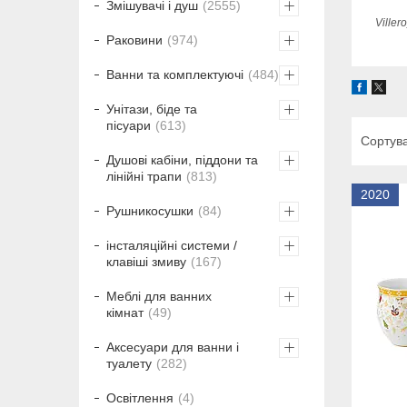
Змішувачі і душ
2555
Ville
Раковини
974
Ванни та комплектуючі
484
Унітази, біде та
пісуари
613
Душові кабіни, піддони та
лінійні трапи
813
2020
Рушникосушки
84
інсталяційні системи /
клавіші змиву
167
Меблі для ванних
кімнат
49
Аксесуари для ванни і
туалету
282
Освітлення
4