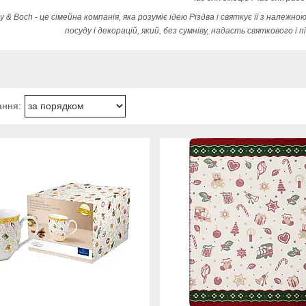
roy & Boch - це сімейна компанія, яка розуміє ідею Різдва і святкує її з нал
посуду і декорацій, який, без сумніву, надасть святкового і