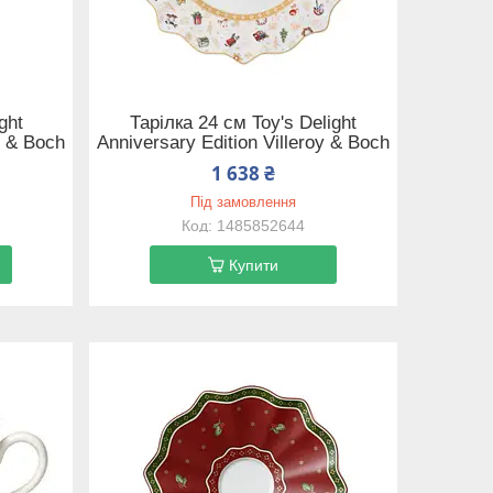
ght
Тарілка 24 см Toy's Delight
y & Boch
Anniversary Edition Villeroy & Boch
1 638 ₴
Під замовлення
1485852644
Купити