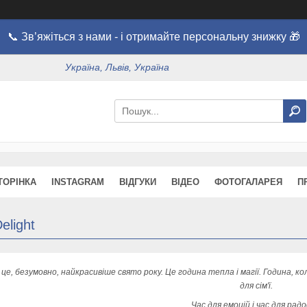
📞 Зв’яжіться з нами - і отримайте персональну знижку 🎁
Україна, Львів, Україна
ТОРІНКА
INSTAGRAM
ВІДГУКИ
ВІДЕО
ФОТОГАЛАРЕЯ
П
elight
- це, безумовно, найкрасивіше свято року. Це година тепла і магії. Година, ко
для сім'ї.
Час для емоцій і час для радо