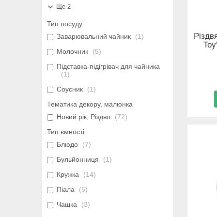
Ще 2
Тип посуду
Різдв
Заварювальний чайник
1
Toy
Молочник
5
Підставка-підігрівач для чайника
1
Соусник
1
Тематика декору, малюнка
Новий рік, Різдво
72
Тип ємності
Блюдо
7
Бульйонниця
1
Кружка
14
Піала
5
Чашка
3