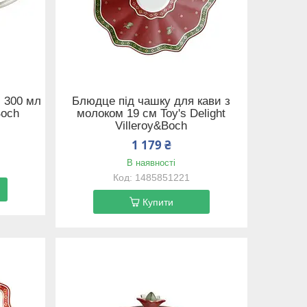
 300 мл
Блюдце під чашку для кави з
Boch
молоком 19 см Toy's Delight
Villeroy&Boch
1 179 ₴
В наявності
1485851221
Купити