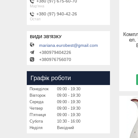
+380 (97) 675-60-70
Мар'яна
+380 (97) 940-42-26
Остап
Компл
ел.
mariana.eurobest@gmail.com
+380979404226
+380976756070
Графік роботи
Понеділок
09:00
19:30
Вівторок
09:00
19:30
Середа
09:00
19:30
Четвер
09:00
19:30
Пʼятниця
09:00
19:30
Субота
10:30
16:00
Неділя
Вихідний