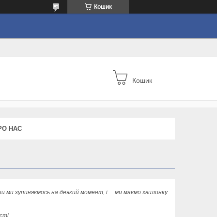
Кошик
Кошик
РО НАС
ли ми зупиняємось на деякий момент, і ... ми маємо хвилинку
сті.