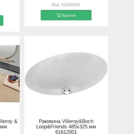
41626001
Купити
lleroy &
Раковина Villeroy&Boch
 мм
Loop&Friends 485х325 мм
61612001