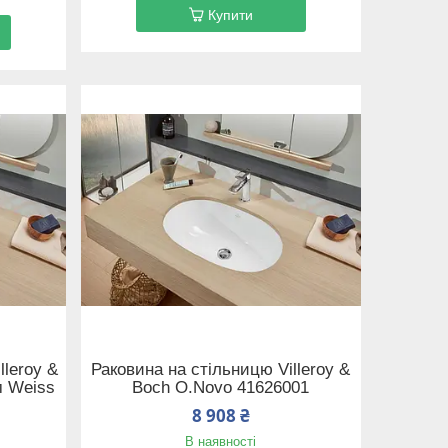
Купити
lleroy &
Раковина на стільницю Villeroy &
м Weiss
Boch O.Novo 41626001
8 908 ₴
В наявності