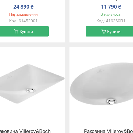
24 890 ₴
11 790 ₴
Під замовлення
В наявності
61452001
416260R1
Купити
Купити
аковина Villeroy&Boch
Раковина Villeroy&B