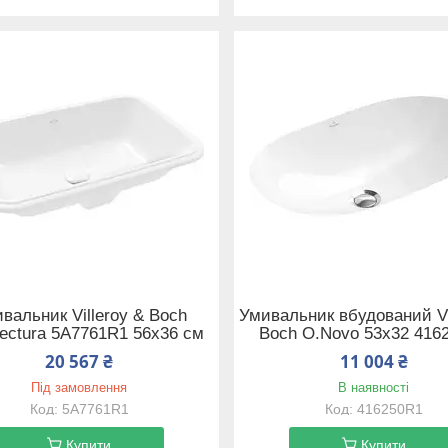
вальник Villeroy & Boch
Умивальник вбудований Vi
tectura 5A7761R1 56х36 см
Boch O.Novo 53x32 416
20 567 ₴
11 004 ₴
Під замовлення
В наявності
5A7761R1
416250R1
Купити
Купити