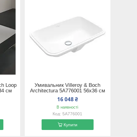
ch Loop
Умивальник Villeroy & Boch
34 см
Architectura 5A776001 56х36 см
16 048 ₴
В наявності
5A776001
Купити