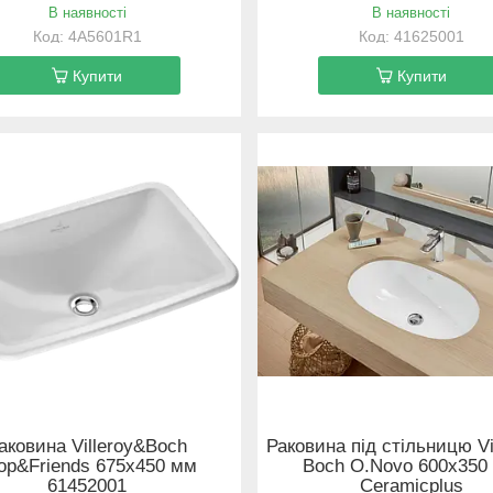
В наявності
В наявності
4A5601R1
41625001
Купити
Купити
аковина Villeroy&Boch
Раковина під стільницю Vi
op&Friends 675х450 мм
Boch O.Novo 600x350
61452001
Ceramicplus