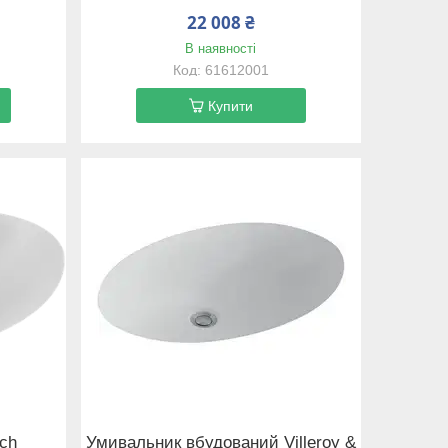
22 008 ₴
В наявності
61612001
Купити
och
Умивальник вбудований Villeroy &