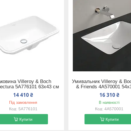
ковина Villeroy & Boch
Умивальник Villeroy & Bo
tectura 5A776101 63х43 см
& Friends 4A570001 54х
14 410 ₴
16 310 ₴
Під замовлення
В наявності
5A776101
4A570001
Купити
Купити