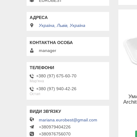
EUROBEST
Україна, Львів, Україна
manager
+380 (97) 675-60-70
Мар'яна
+380 (97) 940-42-26
Остап
Уми
Archi
mariana.eurobest@gmail.com
+380979404226
+380976756070