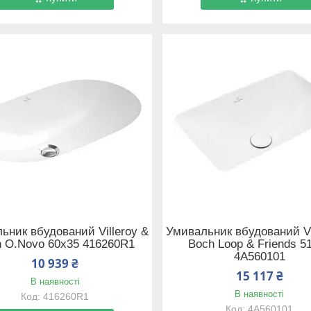
ьник вбудований Villeroy &
Умивальник вбудований Vi
 O.Novo 60x35 416260R1
Boch Loop & Friends 5
4A560101
10 939 ₴
15 117 ₴
В наявності
В наявності
416260R1
4A560101