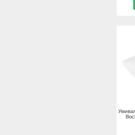
Умивал
Boc