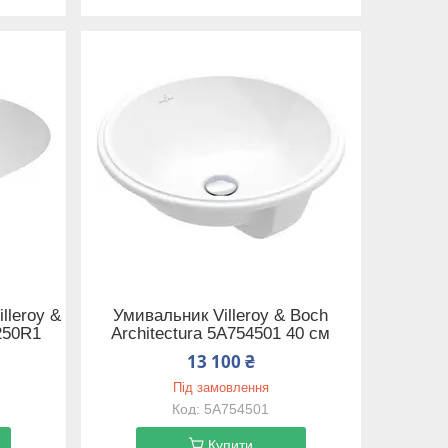
lleroy &
Умивальник Villeroy & Boch
250R1
Architectura 5A754501 40 см
13 100 ₴
Під замовлення
5A754501
Купити