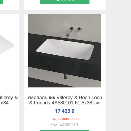
lleroy &
Умивальник Villeroy & Boch Loop
1x34
& Friends 4A580101 61.5х38 см
17 423 ₴
Під замовлення
4A580101