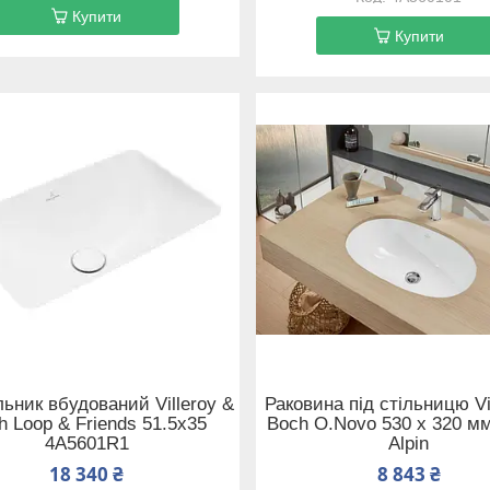
Купити
Купити
ьник вбудований Villeroy &
Раковина під стільницю Vi
h Loop & Friends 51.5x35
Boch O.Novo 530 x 320 м
4A5601R1
Alpin
18 340 ₴
8 843 ₴