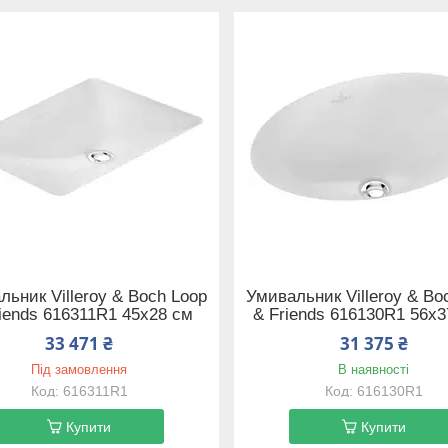
льник Villeroy & Boch Loop
Умивальник Villeroy & Bo
iends 616311R1 45х28 см
& Friends 616130R1 56х3
33 471 ₴
31 375 ₴
Під замовлення
В наявності
616311R1
616130R1
Купити
Купити