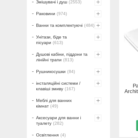
Змішувачі і душ
2553
Раковини
974
Ванни та комплектуючі
484
Унітази, біде та
пісуари
613
Душові кабіни, піддони та
лінійні трапи
813
Рушникосушки
84
інсталяційні системи /
Ра
клавіші змиву
167
Archi
Меблі для ванних
кімнат
49
Аксесуари для ванни і
туалету
282
Освітлення
4