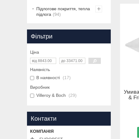
Підлогове покриття, тепла
підлога
94
Фільтри
Ціна
Наявність
В наявності
17
Виробник
Умива
Villeroy & Boch
29
& Fr
Контакти