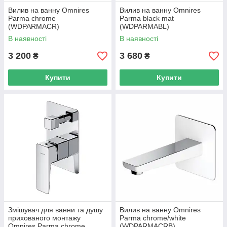
Вилив на ванну Omnires
Вилив на ванну Omnires
Parma chrome
Parma black mat
(WDPARMACR)
(WDPARMABL)
В наявності
В наявності
3 200
3 680
₴
₴
Купити
Купити
Змішувач для ванни та душу
Вилив на ванну Omnires
прихованого монтажу
Parma chrome/white
Omnires Parma chrome
(WDPARMACRB)