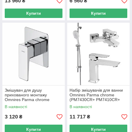
13 960
6 560
₴
₴
Купити
Купити
Змішувач для душу
Набір змішувачів для ванни
прихованого монтажу
Omnires Parma chrome
Omnires Parma chrome
(PM7430CR+ PM7410CR+
(PM7445CR)
DAVISSXLUXCR)
В наявності
В наявності
3 120
11 717
₴
₴
Купити
Купити