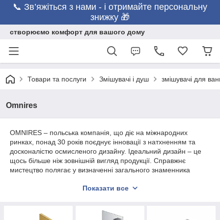
📞 Зв’яжіться з нами - і отримайте персональну
знижку 🎁
створюємо комфорт для вашого дому
Товари та послуги
Змішувачі і душ
змішувачі для ван
Omnires
OMNIRES – польська компанія, що діє на міжнародних
ринках, понад 30 років поєднує інновації з натхненням та
досконалістю осмисленого дизайну. Ідеальний дизайн – це
щось більше ніж зовнішній вигляд продукції. Справжнє
мистецтво полягає у визначенні загального знаменника
функціональності та форми так, щоб знайти гармонійне
Показати все
поєднання надійності та оригінальної естетики. Наш девіз –
щоденна робота над рішеннями, завдяки продуманому
дизайну, що підвищують якість життя і привносять до нього
гармонію та красу.